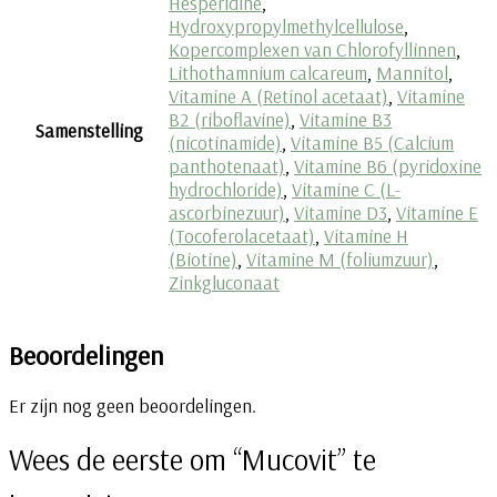
Hesperidine
,
Hydroxypropylmethylcellulose
,
Kopercomplexen van Chlorofyllinnen
,
Lithothamnium calcareum
,
Mannitol
,
Vitamine A (Retinol acetaat)
,
Vitamine
B2 (riboflavine)
,
Vitamine B3
Samenstelling
(nicotinamide)
,
Vitamine B5 (Calcium
panthotenaat)
,
Vitamine B6 (pyridoxine
hydrochloride)
,
Vitamine C (L-
ascorbinezuur)
,
Vitamine D3
,
Vitamine E
(Tocoferolacetaat)
,
Vitamine H
(Biotine)
,
Vitamine M (foliumzuur)
,
Zinkgluconaat
Beoordelingen
Er zijn nog geen beoordelingen.
Wees de eerste om “Mucovit” te